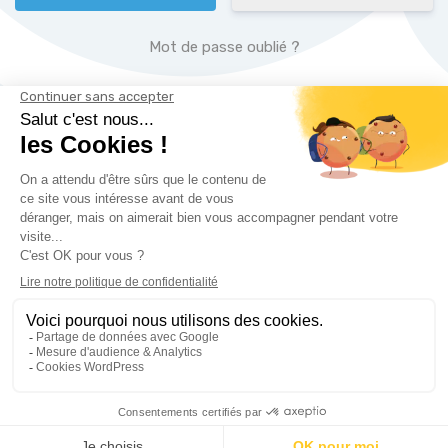
Mot de passe oublié ?
Paiement sécurisé par
NOUS CONTACTER
IMMÉDIATHÈQUE
2 rue des Salines
14390 CABOURG
Tél.
06 61 53 60 77
immediatheque@gmail.com
CONDITIONS D’UTILISATION
MENTIONS LÉGALES
POLITIQUE DE CONFIDENTIALITÉ
PLAN DU SITE