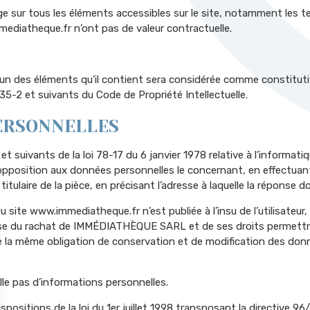
sur tous les éléments accessibles sur le site, notamment les te
mmediatheque.fr n’ont pas de valeur contractuelle.
l’un des éléments qu’il contient sera considérée comme constitut
5-2 et suivants du Code de Propriété Intellectuelle.
ERSONNELLES
uivants de la loi 78-17 du 6 janvier 1978 relative à l’informatique
 d’opposition aux données personnelles le concernant, en effect
titulaire de la pièce, en précisant l’adresse à laquelle la réponse d
du site www.immediatheque.fr n’est publiée à l’insu de l’utilisateu
èse du rachat de IMMÉDIATHÈQUE SARL et de ses droits permettra
e la même obligation de conservation et de modification des donnée
eille pas d’informations personnelles.
sitions de la loi du 1er juillet 1998 transposant la directive 96/