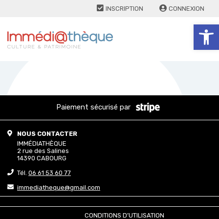
INSCRIPTION
CONNEXION
Ouv
Paiement sécurisé par
NOUS CONTACTER
IMMÉDIATHÈQUE
2 rue des Salines
14390 CABOURG
Tél.
06 61 53 60 77
immediatheque@gmail.com
CONDITIONS D’UTILISATION