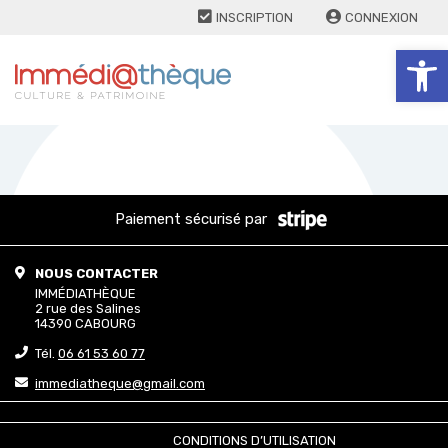
INSCRIPTION
CONNEXION
Ouv
Paiement sécurisé par
NOUS CONTACTER
IMMÉDIATHÈQUE
2 rue des Salines
14390 CABOURG
Tél.
06 61 53 60 77
immediatheque@gmail.com
CONDITIONS D’UTILISATION