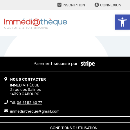
INSCRIPTION
CONNEXION
Ouv
Paiement sécurisé par
NOUS CONTACTER
IMMÉDIATHÈQUE
2 rue des Salines
14390 CABOURG
Tél.
06 61 53 60 77
immediatheque@gmail.com
CONDITIONS D’UTILISATION