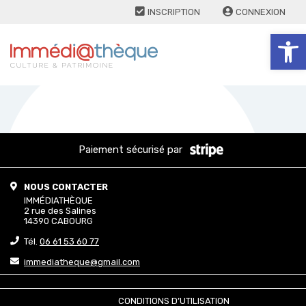
INSCRIPTION
CONNEXION
Ouv
Paiement sécurisé par
NOUS CONTACTER
IMMÉDIATHÈQUE
2 rue des Salines
14390 CABOURG
Tél.
06 61 53 60 77
immediatheque@gmail.com
CONDITIONS D’UTILISATION