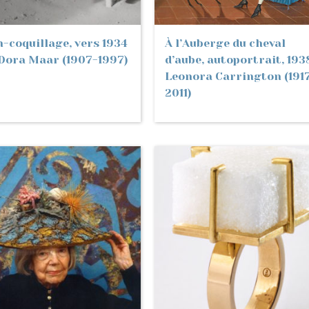
-coquillage, vers 1934
À l’Auberge du cheval
Dora Maar (1907-1997)
d’aube, autoportrait, 193
Leonora Carrington (191
2011)