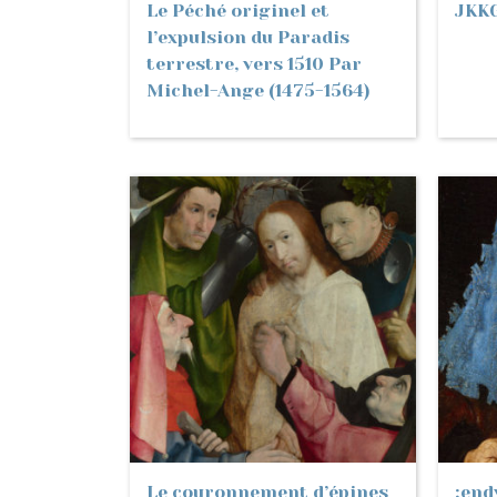
Le Péché originel et
JKK
l’expulsion du Paradis
terrestre, vers 1510 Par
Michel-Ange (1475-1564)
Le couronnement d’épines
;endv