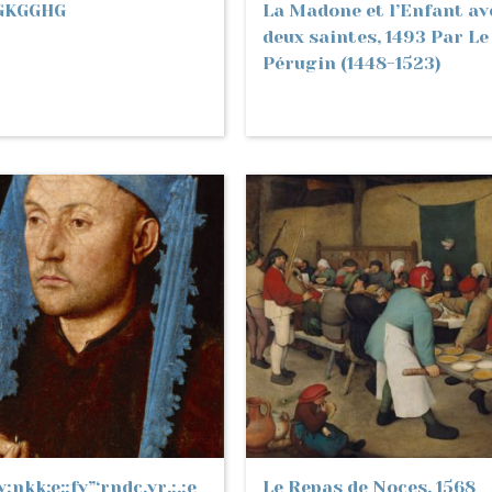
GKGGHG
La Madone et l’Enfant av
deux saintes, 1493 Par Le
Pérugin (1448-1523)
;nkk:e:;fv”‘rndc,vr,;,;e
Le Repas de Noces, 1568