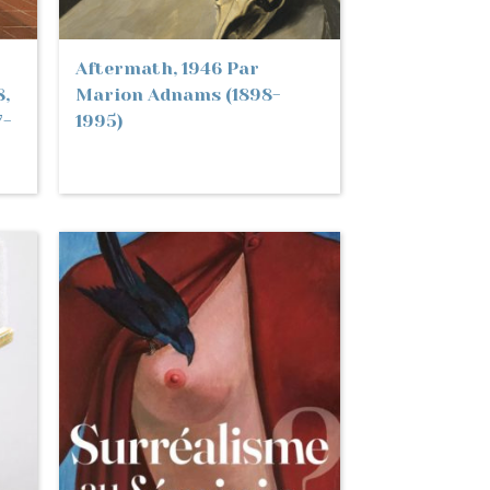
Aftermath, 1946 Par
8,
Marion Adnams (1898-
7-
1995)