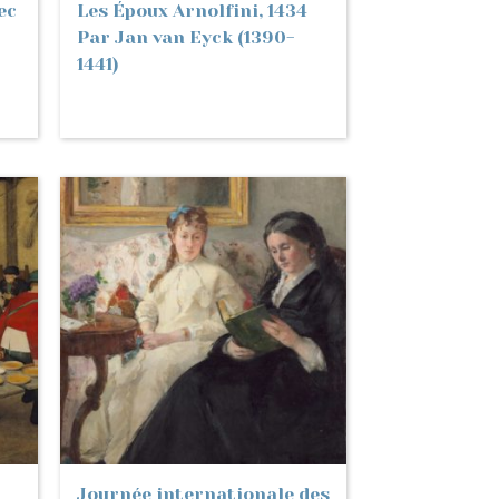
ec
Les Époux Arnolfini, 1434
Par Jan van Eyck (1390-
1441)
Journée internationale des