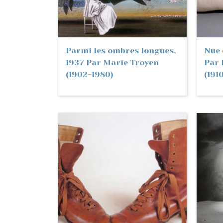
Parmi les ombres longues,
Nue 
1937 Par Marie Troyen
Par 
(1902-1980)
(191