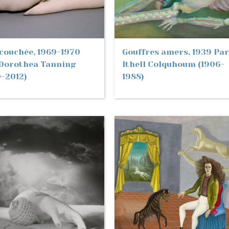
couchée, 1969-1970
Gouffres amers, 1939 Par
Dorothea Tanning
Ithell Colquhoum (1906-
0-2012)
1988)