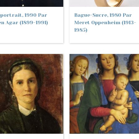
portrait, 1990 Par
Bague-Sucre, 1980 Par
en Agar (1899-1991)
Meret Oppenheim (1913-
1985)