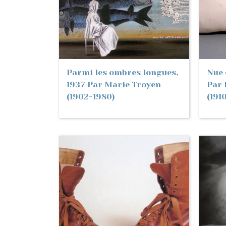
Parmi les ombres longues,
Nue 
1937 Par Marie Troyen
Par 
(1902-1980)
(191