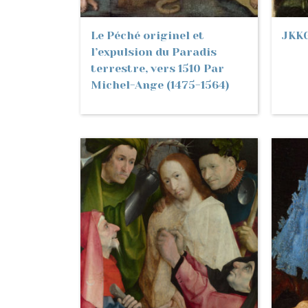
Le Péché originel et
JKK
l’expulsion du Paradis
terrestre, vers 1510 Par
Michel-Ange (1475-1564)