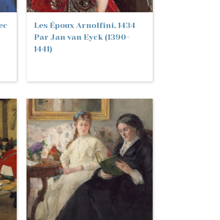
ec
Les Époux Arnolfini, 1434
Par Jan van Eyck (1390-
1441)