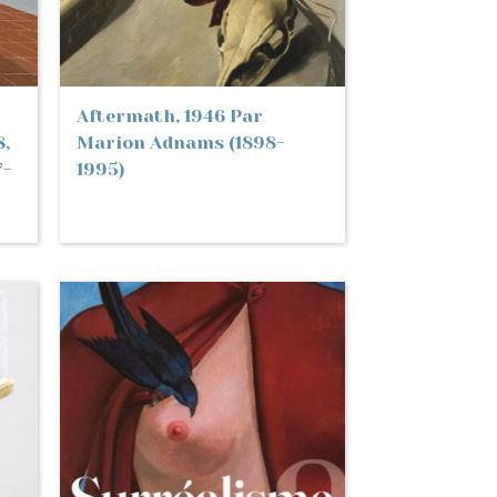
Aftermath, 1946 Par
8,
Marion Adnams (1898-
7-
1995)