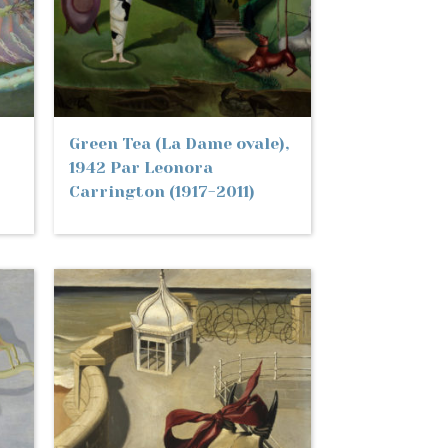
Green Tea (La Dame ovale),
1942 Par Leonora
Carrington (1917-2011)