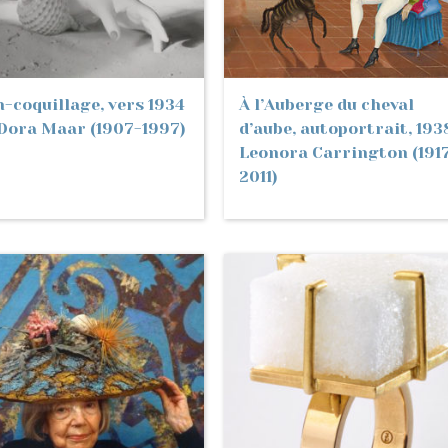
-coquillage, vers 1934
À l’Auberge du cheval
Dora Maar (1907-1997)
d’aube, autoportrait, 193
Leonora Carrington (191
2011)