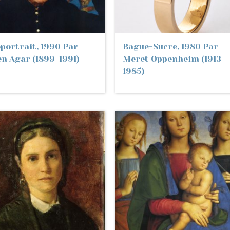
portrait, 1990 Par
Bague-Sucre, 1980 Par
en Agar (1899-1991)
Meret Oppenheim (1913-
1985)