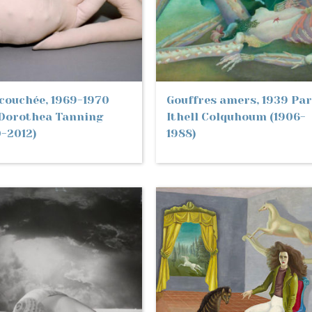
couchée, 1969-1970
Gouffres amers, 1939 Par
Dorothea Tanning
Ithell Colquhoum (1906-
0-2012)
1988)