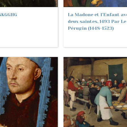
GKGGHG
La Madone et l’Enfant av
deux saintes, 1493 Par Le
Pérugin (1448-1523)