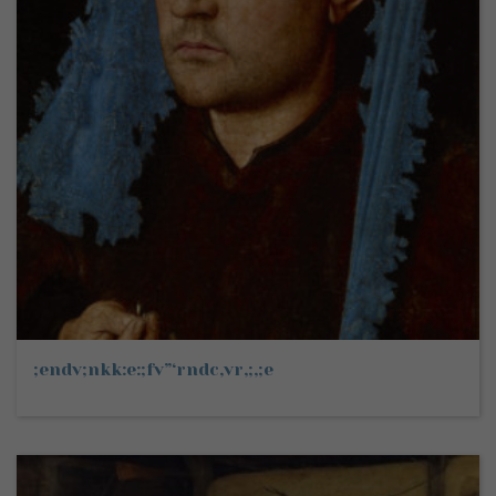
;endv;nkk:e:;fv”‘rndc,vr,;,;e